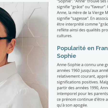
"Sophie". "Anne" trouve ses
signifie "grâce" ou "faveur"
Anne, la mère de la Vierge M
signifie "sagesse". En asso
être interprété comme "grâ
reflète ainsi des qualités p
cultures.
Popularité en Fra
Sophie
Anne-Sophie a connu une gra
années 1960 jusqu'aux année
relativement courant, appré
significations positives. Ma
partir des années 1990, Ann
intemporel pour les parents
ce prénom continue d'être 
qu'à son apogée.